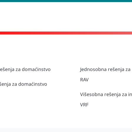
 rešenja za domaćinstvo
Jednosobna rešenja za 
RAV
ešenja za domaćinstvo
Višesobna rešenja za in
VRF