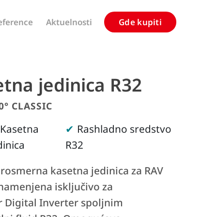
eference
Aktuelnosti
Gde kupiti
tna jedinica R32
0° CLASSIC
Kasetna
Rashladno sredstvo
dinica
R32
orosmerna kasetna jedinica za RAV
 namenjena isključivo za
 Digital Inverter spoljnim