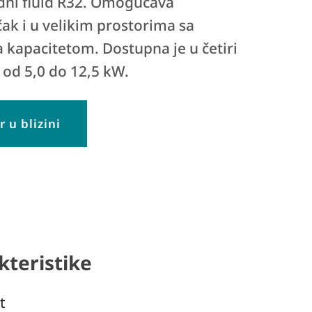
dni fluid R32. Omogućava
čak i u velikim prostorima sa
 kapacitetom. Dostupna je u četiri
 od 5,0 do 12,5 kW.
 u blizini
kteristike
t