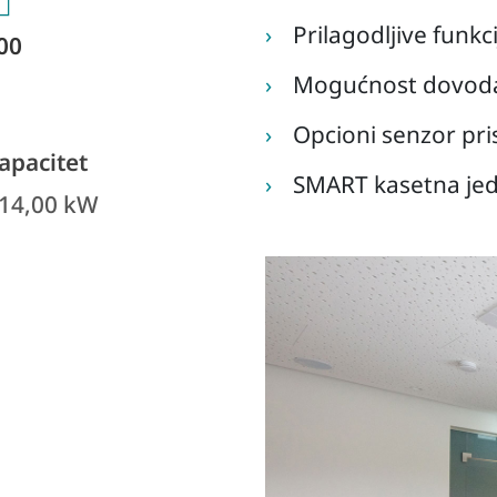
Prilagodljive funkc
,00
Mogućnost dovoda
Opcioni senzor pri
apacitet
SMART kasetna jedi
 14,00 kW