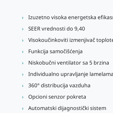
Izuzetno visoka energetska efikas
SEER vrednosti do 9,40
Visokoučinkoviti izmenjivač toplot
Funkcija samočišćenja
Niskobučni ventilator sa 5 brzina
Individualno upravljanje lamelam
360° distribucija vazduha
Opcioni senzor pokreta
Automatski dijagnostički sistem