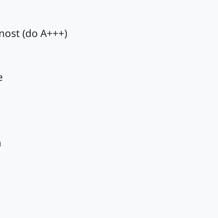
nost (do A+++)
e
a