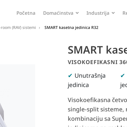
Početna
Domaćinstva
Industrija
R
-room (RAV) sistemi
›
SMART kasetna jedinica R32
SMART kase
VISOKOEFIKASNI 36
Unutrašnja
jedinica
je
Visokoefikasna četv
single-split sisteme,
kombinaciju sa Super