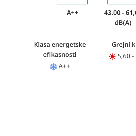
A++
43,00 - 61
dB(A)
Klasa energetske
Grejni k
efikasnosti
5,60 -
A++