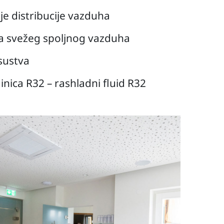
ije distribucije vazduha
 svežeg spoljnog vazduha
sustva
nica R32 – rashladni fluid R32