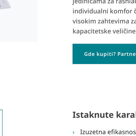
jedinicama za rashla
individualni komfor 
visokim zahtevima za
kapacitetske veličine
Gde kupiti? Partner
Istaknute kara
Izuzetna efikasnos