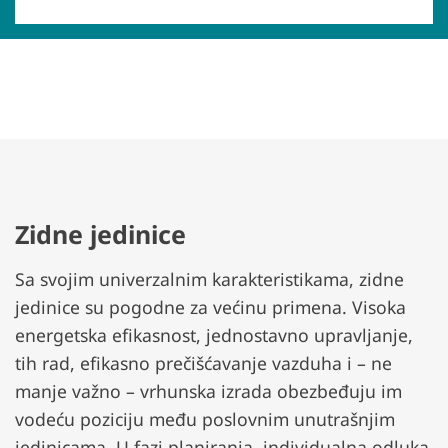
Zidne jedinice
Sa svojim univerzalnim karakteristikama, zidne
jedinice su pogodne za većinu primena. Visoka
energetska efikasnost, jednostavno upravljanje,
tih rad, efikasno prečišćavanje vazduha i – ne
manje važno – vrhunska izrada obezbeđuju im
vodeću poziciju među poslovnim unutrašnjim
jedinicama. U fazi planiranja, individualna odluka