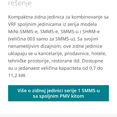
rešenje
Kompaktna zidna jedinica za kombinovanje sa
VRF spoljnim jedinicama iz serija modela
MiNi-SMMS-e, SMMS-e, SMMS-u i SHRM-e
(veličina 003 samo za SMMS-u). Sa svojim
nenametljivim dizajnom, ove zidne jedinice
uklapaju se u kancelarije, prodavnice, hotele,
tehničke prostorije, restorane itd. Dostupne
su u jedanaest veličina kapaciteta od 0,7 do
11,2 kW.
Više o zidnoj jedinici serije 1 SMMS-u
sa spoljnim PMV kitom