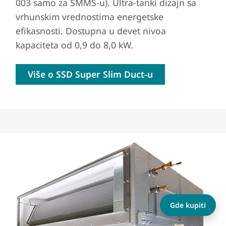
003 samo za SMMS-u). Ultra-tanki dizajn sa
vrhunskim vrednostima energetske
efikasnosti. Dostupna u devet nivoa
kapaciteta od 0,9 do 8,0 kW.
Više o SSD Super Slim Duct-u
Gde kupiti