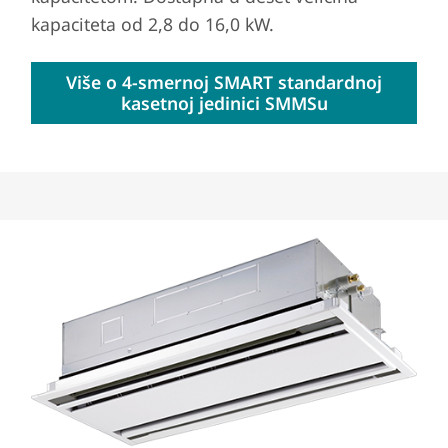
kapaciteta od 2,8 do 16,0 kW.
Više o 4-smernoj SMART standardnoj
kasetnoj jedinici SMMSu