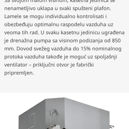
Sa svojom malom visinom, kasetna jedinica se
nenametljivo uklapa u svaki spušteni plafon.
Lamele se mogu individualno kontrolisati i
obezbeđuju optimalnu raspodelu vazduha uz
veoma tih rad. U svaku kasetnu jedinicu ugrađena
je drenažna pumpa sa visinom podizanja od 850
mm. Dovod svežeg vazduha do 15% nominalnog
protoka vazduha takođe je moguć uz spoljašnji
ventilator – priključni otvor je fabrički
pripremljen.