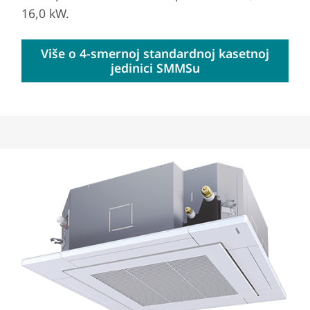
16,0 kW.
Više o 4-smernoj standardnoj kasetnoj
jedinici SMMSu